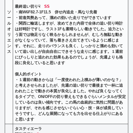
最終追い切り☟
SS
ソ
・南W6F82.7-1F11.5 併せ内追走・馬なり先着
ー
・前進気勢あって、溜めの効いた走りでができています
ル
・関西に輸送しますが、攻めてきた内容で全体の追い切り時計
オ
は好時計ですし、ラスト1Fも素晴らしい動きでした。迫力とい
リ
う面では物足りなく映るかもしれませんが、むしろ無駄な動き
エ
がなくなっていて、落ち着きさえ出てきているように感じま
ン
す。それに、走りのバランスも良く、しっかりと溜めも効いて
ス
いて追い出しが自由自在にできそうな走りに感じます。１週前
にびっしりと追われた効果もあるのでしょうが、先週よりも格
段に良化していると思います
個人的ポイント
・１週前の動きからは「一度使われた上積みが薄いのかな？」
と考えさせられましたが、
先週の追い切りで最後まで一杯に追
われたことで動きの本質が良化しました。やれば良くなってく
るタイプで、ON/OFFの切り替えもできるぐらいメンタルが安定
しているのは良い傾向です。この馬の血統的に気性に問題があ
りますが、それを感じさせないぐらい心・技・体が成長してい
そうですし、どんな展開になっても力を出せる仕上がりにある
と思います
タスティエーラ