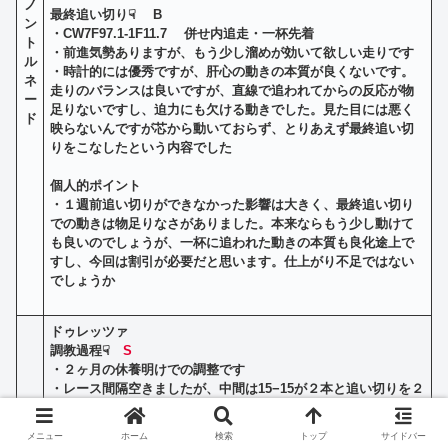
ノ
最終追い切り☟ B
ン
・CW7F97.1-1F11.7 併せ内追走・一杯先着
ト
・前進気勢ありますが、もう少し溜めが効いて欲しい走りです
ル
・時計的には優秀ですが、肝心の動きの本質が良くないです。
ネ
走りのバランスは良いですが、直線で追われてからの反応が物
ー
足りないですし、迫力にも欠ける動きでした。見た目には悪く
ド
映らないんですが芯から動いておらず、とりあえず最終追い切
りをこなしたという内容でした
個人的ポイント
・１週前追い切りができなかった影響は大きく、最終追い切り
での動きは物足りなさがありました。本来ならもう少し動けて
も良いのでしょうが、一杯に追われた動きの本質も良化途上で
すし、今回は割引が必要だと思います。仕上がり不足ではない
でしょうか
ドゥレッツァ
調教過程☟
S
・
２ヶ月の休養明けでの調整です
・レース間隔空きましたが、中間は15−15が２本と追い切りを２
本消化していますが、休み明けを考えると少し調教本数は不足
しているように感じます。ですが、帰厩後１本目の追い切りが
メニュー
ホーム
検索
トップ
サイドバー
南W6Fから好時計をマークするぐらい動きが良く、牧場で乗り