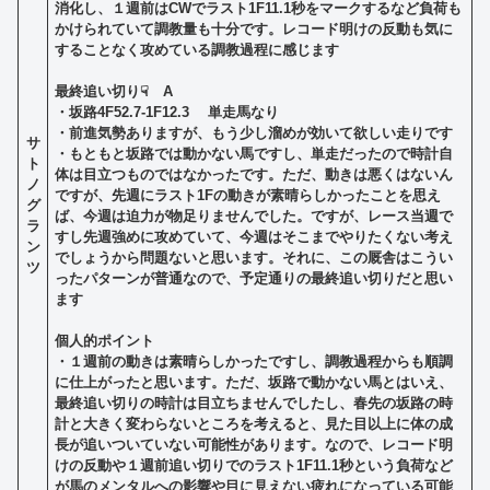
消化し、１週前はCWでラスト1F11.1秒をマークするなど負荷も
かけられていて調教量も十分です。レコード明けの反動も気に
することなく攻めている調教過程に感じます
最終追い切り☟ A
・坂路4F52.7-1F12.3 単走馬なり
・前進気勢ありますが、もう少し溜めが効いて欲しい走りです
サ
・もともと坂路では動かない馬ですし、単走だったので時計自
ト
体は目立つものではなかったです。ただ、動きは悪くはないん
ノ
ですが、先週にラスト1Fの動きが素晴らしかったことを思え
グ
ば、今週は迫力が物足りませんでした。ですが、レース当週で
ラ
すし先週強めに攻めていて、今週はそこまでやりたくない考え
ン
でしょうから問題ないと思います。それに、この厩舎はこうい
ツ
ったパターンが普通なので、予定通りの最終追い切りだと思い
ます
個人的ポイント
・１週前の動きは素晴らしかったですし、調教過程からも順調
に仕上がったと思います。ただ、坂路で動かない馬とはいえ、
最終追い切りの時計は目立ちませんでしたし、春先の坂路の時
計と大きく変わらないところを考えると、見た目以上に体の成
長が追いついていない
可能性があります。なので、レコード明
けの反動や１週前追い切りでのラスト1F11.1秒という
負荷など
が馬のメンタルへの影響や目に見えない疲れになっている可能