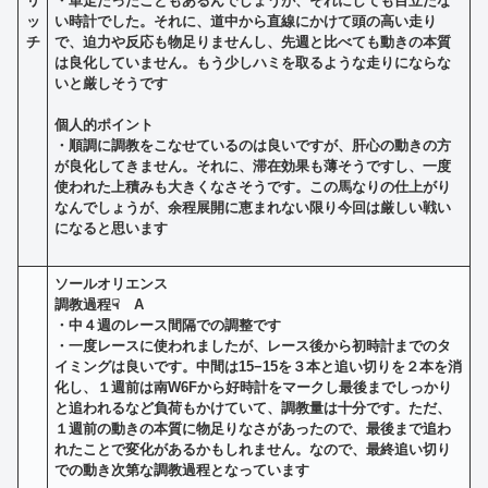
リ
・単走だったこともあるんでしょうが、それにしても目立たな
ッ
い時計でした。それに、道中から直線にかけて頭の高い走り
チ
で、迫力や反応も物足りませんし、先週と比べても動きの本質
は良化していません。もう少しハミを取るような走りにならな
いと厳しそうです
個人的ポイント
・順調に調教をこなせているのは良いですが、肝心の動きの方
が良化してきません。それに、滞在効果も薄そうですし、一度
使われた上積みも大きくなさそうです。この馬なりの仕上がり
なんでしょうが、余程展開に恵まれない限り今回は厳しい戦い
になると思います
ソールオリエンス
調教過程☟ A
・
中４週のレース間隔での調整です
・一度レースに使われましたが、レース後から初時計までのタ
イミングは良いです。中間は15−15を３本と追い切りを２本を消
化し、１週前は南W6Fから好時計をマークし最後までしっかり
と追われるなど負荷もかけていて、調教量は十分です。ただ、
１週前の動きの本質に物足りなさがあったので、最後まで追わ
れたことで変化があるかもしれません。なので、最終追い切り
での動き次第な調教過程となっています