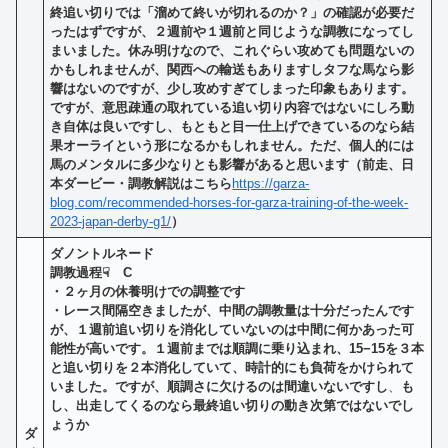
終追い切りでは「溜めて終いが切れるのか？」の確認が必要だ
ったはずですが、２週前や１週前と同じような調教になってし
まいました。休み明けなので、これぐらい攻めても問題ないの
かもしれませんが、関西への輸送もありますしタフな馬なら影
響はないのですが、少し攻めすぎてしまった印象もあります。
ですが、意思疎通の取れている追い切り内容ではないにしろ動
き自体は良いですし、もともと目一仕上げできているのなら結
果オーライという形になるかもしれません。ただ、個人的には
馬のメンタルに多少なりとも影響があると思います（前走、日
本ダービー・調教解説はこちら
https://garza-
blog.com/recommended-horses-for-garza-training-of-the-week-
2023-japan-derby-g1/
）
ダノントルネード
調教過程☟
C
・２
ヶ月の休養明けでの調整です
・レース間隔空きましたが、中間の調教量は十分だったんです
が、１週前追い切りを消化していないのは中間に何かあった可
能性が高いです。１週前までは順調に乗り込まれ、15−15を３本
と追い切りを２本消化していて、時計的にも負荷をかけられて
いました。ですが、順調さに欠けるのは間違いないですし
、
も
し、出走してくるのなら最終追い切りの動き次第ではないでし
ょうか
ダ