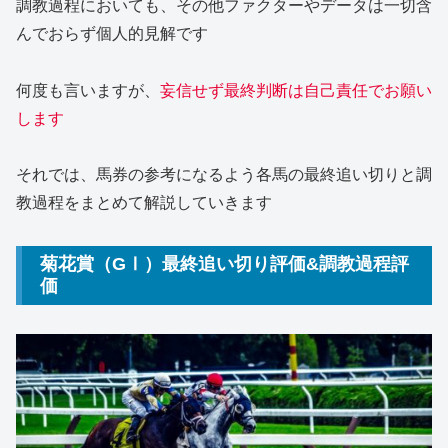
調教過程においても、その他ファクターやデータは一切含
んでおらず個人的見解です
何度も言いますが、
妄信せず最終判断は自己責任でお願い
します
それでは、馬券の参考になるよう各馬の最終追い切りと調
教過程をまとめて解説していきます
菊花賞（GⅠ）最終追い切り評価&調教過程評
価