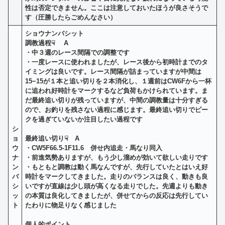
性は否定できません。ここは注意しておいたほうが良さそうで
す（圧勝したらごめんなさい）
ショウナンバシット
調教過程☟
A
・
中３週のレース間隔での調整です
・一度レースに使われましたが、レース後から初時計までのタ
イミングは良いです。レース間隔が詰まっていますが中間は
15−15が１本と追い切りを２本消化し、１週前はCW6Fから一杯
に追われ好時計をマークするなど負荷もかけられています。ま
だ最終追い切りが残っていますが、中間の調教量は十分すぎる
ので、お釣りを残さない過程に感じます。最終追い切りでピー
クを過ぎていないか注目したい過程です
シ
ョ
最終追い切り☟ A
ウ
・CW5F66.5-1F11.6 併せ内追走・馬なり同入
ナ
・前進気勢ありますが、もう少し溜めが効いて欲しい走りです
ン
・もともと調教は動く馬なんですが、先行していたとはいえ好
バ
時計をマークしてきました。走りのバランスは良く、動きも良
シ
いですが直線は少し頭が高くなる走りでした。先週よりも動き
ッ
の本質は良化してきましたが、併せてからの反応は先行してい
ト
たわりに
物足りなく感じました
個人的ポイント