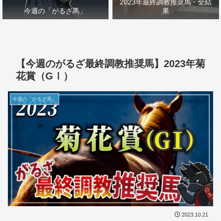
2023年最終調教推奨馬・全結
今週の「がるざ馬」
果
【今週のがるざ最終調教推奨馬】2023年菊
花賞（GⅠ）
今週の「がるざ馬」
2023.10.21