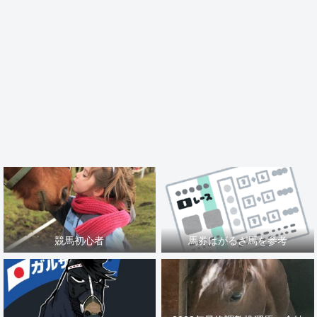
競馬初心者
馬券はがるざ馬を参考