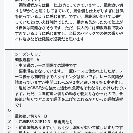
・調教過程からは目一仕上げにしてきていますし、最終追い切
りも5Fからと短くしてきていて、厩舎側も仕上がりすぎには気
を使っているように感じます。ですが、最終追い切りでは先行
していたとはいえ好時計でしたし、動きも良かったので仕上が
り自体は問題なさそうです。ただ、個人的には調教過程で攻め
すぎているように感じますし、当日のパドックでの体の張りや
イレ込みなどは確認が必要だと思います
シーズンリッチ
調教過程☟ A
・
中３週のレース間隔での調整です
・栗東滞在となっています。一度レースに使われましたが、レ
ース後から初時計までのタイミングは
良いです。レース間隔が
詰まっていますが中間は15−15が２本と追い切りを１本消化し、
１週前は
CW6Fから強めに追われ負荷もそれなりにかけられてい
ます。ただ、１週前追い切りの動きが
物足りなかったので、最
終追い切りでどこまで調子を上げてこれるかといった調教過程
です
シ
ー
最終追い切り☟
B
ズ
・CW6F85.2-1F12.3 単走馬なり
ン
・前進気勢ありますが、もう少し溜めが効いて欲しい走りです