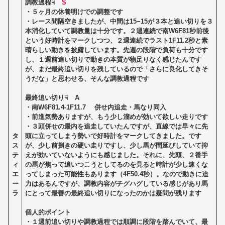
調教過程☟
S
・
５ヶ月の休養明けでの調整です
・レース間隔空きましたが、中間は15−15が３本と追い切りを３
本消化していて調教量は十分です。２週連続で南W6F81秒前後
という好時計をマークしつつ、２週連続でラスト1F11.2秒と素
晴らしい動きを披露しています。先週の段階で負荷も十分です
し、１週前追い切りで動きの本質が物足りなく感じたんです
が、まだ最終追い切りを残しているので「さらに良化してきそ
うだな」と思わせる、そんな調教過程です
最終追い切り☟ A
・南W6F81.4-1F11.7 併せ内追走・馬なり同入
・前進気勢ありますが、もう少し溜めが効いて欲しい走りです
・３頭併せの最内を追走していたんですが、直線では早々に先
タ
頭に立ってしまう勢いで好時計をマークしてきました。です
ス
が、少し前捌きの硬い走りですし、少し馬が間延びしていて抑
テ
えが効いていないようにも感じました。それに、先頭、２番手
ィ
の馬が焦って追いつこうとしてるのを見ると時計が少し速くな
エ
ってしまった可能性もあります（4F50.4秒）。なので動きに迫
ー
力はあるんですが、調教内容がチグハグしている感じがあり馬
ラ
にとって最善の最終追い切りになったのかは疑問が残ります
個人的ポイント
・１週前追い切りや調教過程では順調に段階を踏んでいて、最