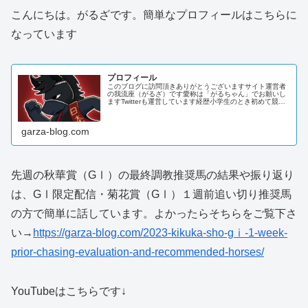
こんにちは。がるざです。簡単なプロフィールはこちらに
なっています
プロフィール
このブログに訪問頂きありがとうございますサイト運営者
の我流座（がるざ）です愛称は「がるちゃん」でお願いし
ますTwitterも運営しています経歴小学生のとき初めて競馬
をTV観戦その後、熱中開始（95年有馬記念・マヤノトップ
ガンが初めの一歩）競...
garza-blog.com
先週の秋華賞（GⅠ）の最終調教推奨馬の結果や振り返り
は、GⅠ限定配信・菊花賞（GⅠ）１週前追い切り推奨馬
の方で簡単に話しています。よかったらそちらをご覧下さ
い→
https://garza-blog.com/2023-kikuka-sho-gⅰ-1-week-
prior-chasing-evaluation-and-recommended-horses/
YouTubeはこちらです↓