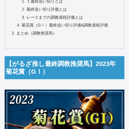
１週前追い切りとは
最終追い切り評価とは
レースまでの調教過程評価とは
菊花賞（GⅠ）最終追い切り評価&調教過程評価
まとめ（調教推奨馬）
【がるざ推し最終調教推奨馬】2023年
菊花賞（GⅠ）