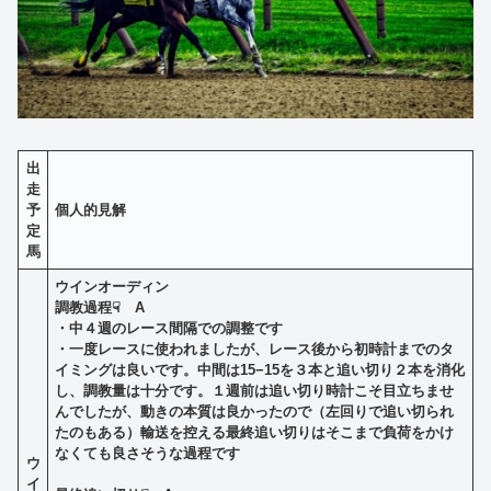
出
走
予
個人的見解
定
馬
ウインオーディン
調教過程☟ A
・
中４週のレース間隔での調整です
・一度レースに使われましたが、レース後から初時計までのタ
イミングは良いです。中間は15−15を３本と追い切り２本を消化
し、調教量は十分です。１週前は追い切り時計こそ目立ちませ
んでしたが、動きの本質は良かったので（左回りで追い切られ
たのもある）輸送を控える最終追い切りはそこまで負荷をかけ
なくても良さそうな過程です
ウ
イ