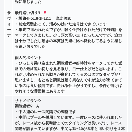
程に感じました
サ
最終追い切り☟
S
ヴ
・坂路4F51.8-1F12.1 単走強め
ォ
・前進気勢あって、溜めの効いた走りはできています
ー
・単走で追われたんですが、軽く仕掛けられただけで好時計を
ナ
マークしてきました。少し頭の高い走りだったんですが、迫力
は十分でしたし動きの本質は先週に比べ良化してるように感じ
る追い切りでした
個人的ポイント
・びっしり乗り込まれた調教過程や好時計をマークしてきた坂
路での最終追い切りを見る限り、目一仕上げだと思います。こ
れだけ攻められても動きが良化してくるのはタフなタイプだと
思いますし、もともと調教は動く馬なんですが迫力が出てきて
いるのは良い傾向です。走れる仕上がりですし、条件が向けば
やれそうな雰囲気にあります
サトノグランツ
調教過程☟
A
・
中３週のレース間隔での調整です
・中間はプールを併用しています。一度レースに使われました
が、レース後から初時計までのタイミングは良いです。レース
間隔が詰まっていますが、中間は15−15が３本と追い切りを１本