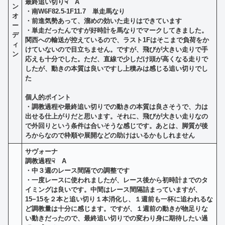
最終追い切り☟ A
ン
・南W6F82.5-1F11.7 単走馬なり
オ
・前進気勢あって、溜めの効いた走りはできています
ー
・単走だったんですが好時計を馬なりでマークしてきました。
デ
関西への輸送が控えているので、ラスト1Fはそこまで負荷をか
ィ
けていないので目立ちません。ですが、飛びが大きい走りで手
ン
応えも十分でした。ただ、直線で少しだけ頭が高くなる走りで
したが、動きの本質は良いですし上積みは感じる追い切りでし
た
個人的ポイント
・調教過程や最終追い切りでの動きの本質は良さそうで、力は
出せる仕上がりだと思います。それに、飛びが大きい走りなの
で外回りという条件は合いそうな感じです。あとは、脚質が後
ろからなので枠順や展開などの助けはいるかもしれません
サヴォーナ
調教過程☟ A
・
中３週のレース間隔での調整です
・一度レースに使われましたが、レース後から初時計までのタ
イミングは良いです。中間はレース間隔詰まっていますが、
15−15を２本と追い切り１本消化し、１週前も一杯に追われるな
ど調教量は十分に感じます。ですが、１週前の動きが物足りな
い動きだったので、最終追い切りでの変わり身に期待したい過