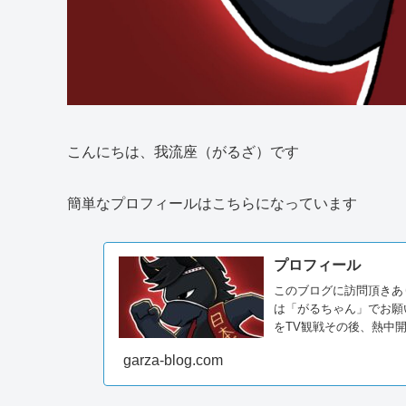
こんにちは、我流座（がるざ）です
簡単なプロフィールはこちらになっています
プロフィール
このブログに訪問頂きあ
は「がるちゃん」でお願い
をTV観戦その後、熱中開
garza-blog.com