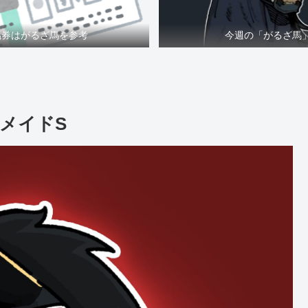
馬券はがるざ馬を参考
今週の「がるざ馬
ーメイドS