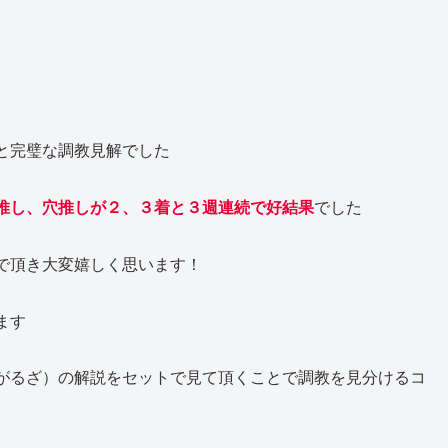
と完璧な調教見解でした
推し、穴推しが２、３着と３週連続で好結果
でした
で頂き大変嬉しく思います！
ます
がるざ）の解説をセットで見て頂くことで調教を見分けるコ