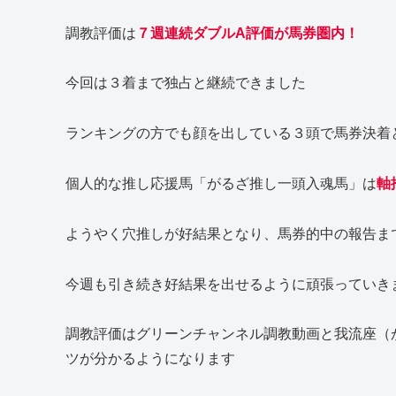
調教評価は
７週連続ダブルA評価が馬券圏内！
今回は３着まで独占と継続できました
ランキングの方でも顔を出している３頭で馬券決着
個人的な推し応援馬「がるざ推し一頭入魂馬」は
軸
ようやく穴推しが好結果となり、馬券的中の報告ま
今週も引き続き好結果を出せるように頑張っていき
調教評価はグリーンチャンネル調教動画と我流座（
ツが分かるようになります