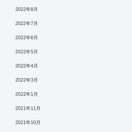
2022年8月
2022年7月
2022年6月
2022年5月
2022年4月
2022年3月
2022年1月
2021年11月
2021年10月