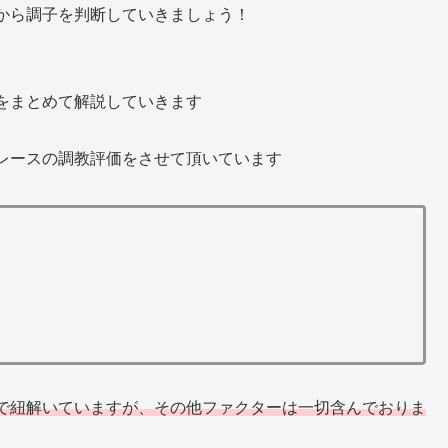
から調子を判断していきましょう！
をまとめて解説していきます
レースの調教評価をさせて頂いています
で紐解いていますが、その他ファクターは一切含んでおりま