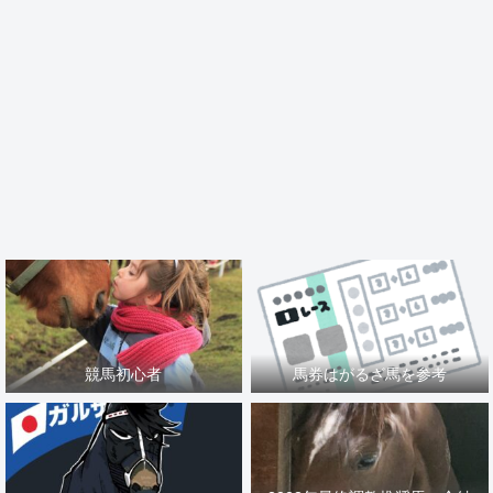
競馬初心者
馬券はがるざ馬を参考