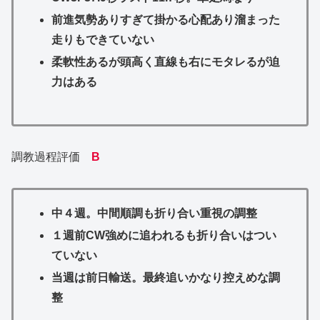
前進気勢ありすぎて掛かる心配あり溜まった
走りもできていない
柔軟性あるが頭高く直線も右にモタレるが迫
力はある
調教過程評価
B
中４週。中間順調も折り合い重視の調整
１週前CW強めに追われるも折り合いはつい
ていない
当週は前日輸送。最終追いかなり控えめな調
整