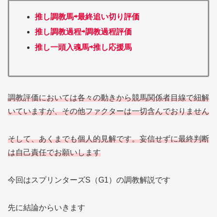
推し調教馬⇨最終追い切り評価
推し調教過程⇨調教過程評価
推し一頭入魂馬⇨推し応援馬
調教評価においては各々の動き
から
競馬関係者目線で紐解
いていますが、その他ファクターは一切含んでおりません
そして、あくまでも個人的見解です。妄信せずに最終判断
は自己責任でお願いします
今回はスプリンターズS（G1）の調教解説です
先に結論からいきます