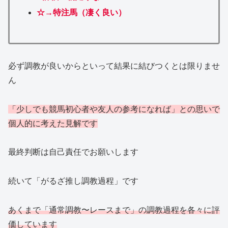
☆→特注馬（凄く良い）
必ず調教が良いからといって結果に結びつくとは限りませ
ん
「少しでも競馬初心者や友人の参考になれば」との思いで
個人的に考えた見解です
最終判断は自己責任でお願いします
続いて「がるざ推し調教過程」です
あくまで「通常調教〜レースまで」の調教過程を各々に評
価しています