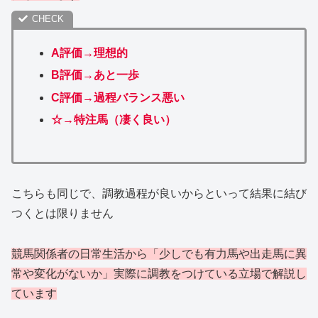
A評価→理想的
B評価→あと一歩
C評価→過程バランス悪い
☆→特注馬（凄く良い）
こちらも同じで、調教過程が良いからといって結果に結び
つくとは限りません
競馬関係者の日常生活から「少しでも有力馬や出走馬に異
常や変化がないか」実際に調教をつけている立場で解説し
ています