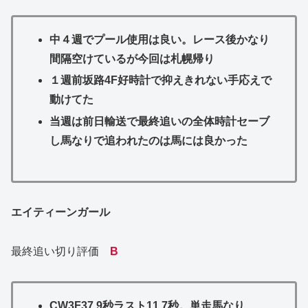
中４週でプール使用は良い。レース後かなり
間隔空けているが今回は札幌帰り
１週前坂路4F好時計で抑えきれない手応えで
動けてた
当週は前日輸送で最終追いの全体時計セーブ
し馬なりで追われたのは馬には良かった
エイティーンガール
最終追い切り評価
B
CW3F37.9秒ラスト11.7秒。単走馬なり