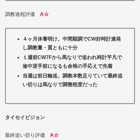
調教過程評価
A
☆
４ヶ月休養明け。中間順調でCW好時計連発
し調教量・質ともに十分
１週前CW7Fから馬なりで追われ時計平凡で
途中逆手前になるも余裕の手応えで先着
当週は前日輸送。調教本数足りていて最終追
い切りは馬なりで調整程度だった
タイセイビジョン
最終追い切り評価
A☆