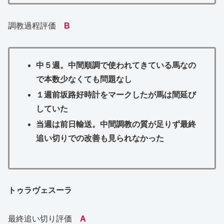
調教過程評価
B
中５週。中間順調で使われてきている馬なの
で本数少なくても問題なし
１週前坂路好時計をマークしたが馬は間延び
していた
当週は前日輸送。中間調教の質が足りず最終
追い切りでの改善も見られなかった
トゥラヴェスーラ
最終追い切り評価
A