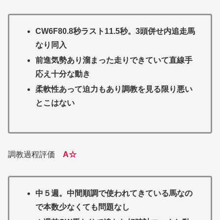
CW6F80.8秒ラスト11.5秒。3頭併せ内追走馬
なり同入
前進気勢あり溜まった走りできていて直線手
応え十分な動き
柔軟性あって迫力もあり調教を見る限り悪い
とこはない
調教過程評価
A☆
中５週。中間順調で使われてきている
馬な
の
で本数少なくても問題なし