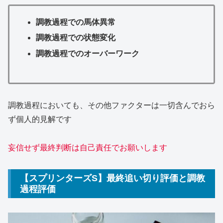
調教過程での馬体異常
調教過程での状態変化
調教過程でのオーバーワーク
調教過程においても、その他ファクターは一切含んでおら
ず個人的見解です
妄信せず最終判断は自己責任でお願いします
【スプリンターズS】最終追い切り評価と調教
過程評価