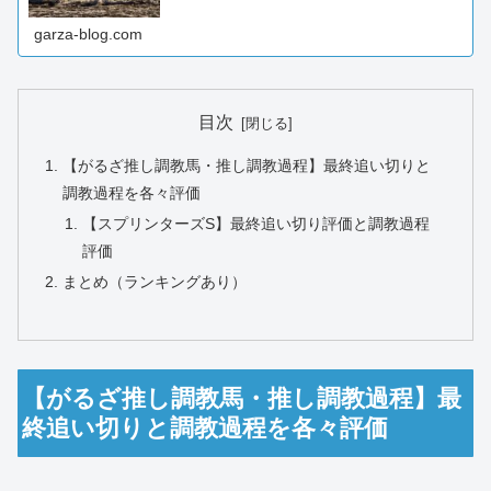
garza-blog.com
目次
【がるざ推し調教馬・推し調教過程】最終追い切りと
調教過程を各々評価
【スプリンターズS】最終追い切り評価と調教過程
評価
まとめ（ランキングあり）
【がるざ推し調教馬・推し調教過程】最
終追い切りと調教過程を各々評価