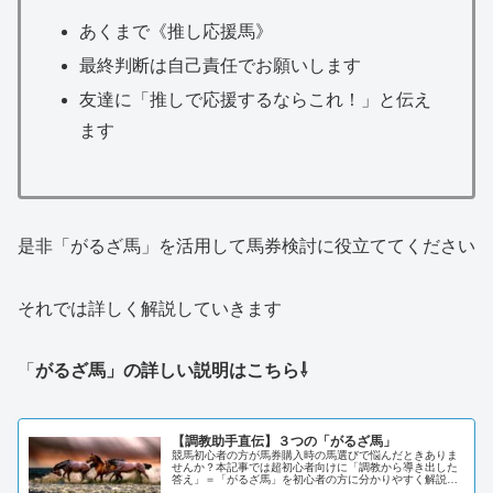
あくまで《推し応援馬》
最終判断は自己責任でお願いします
友達に「推しで応援するならこれ！」と伝え
ます
是非「がるざ馬」を活用して馬券検討に役立ててください
それでは詳しく解説していきます
「
がるざ馬」の詳しい説明はこちら⇩
【調教助手直伝】３つの「がるざ馬」
競馬初心者の方が馬券購入時の馬選びで悩んだときありま
せんか？本記事では超初心者向けに「調教から導き出した
答え」＝「がるざ馬」を初心者の方に分かりやすく解説し
ています。参考にして頂けると嬉しいです。