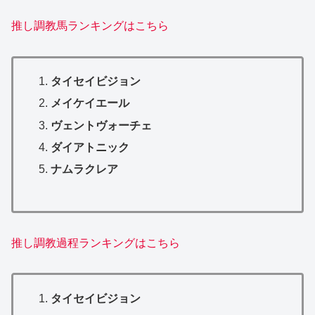
推し調教馬ランキングはこちら
タイセイビジョン
メイケイエール
ヴェントヴォーチェ
ダイアトニック
ナムラクレア
推し調教過程ランキングはこちら
タイセイビジョン