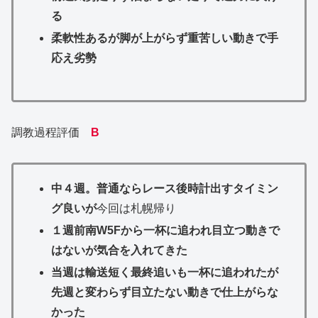
る
柔軟性あるが脚が上がらず重苦しい動きで手
応え劣勢
調教過程評価
B
中４週。
普通
なら
レース後時計出すタイミン
グ良いが
今回は札幌帰り
１週前南W5Fから一杯に追われ目立つ動きで
はないが気合を入れてきた
当週は輸送短く最終追いも一杯に追われたが
先週と変わらず目立たない動きで仕上がらな
かった